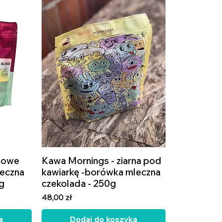
iowe
Kawa Mornings - ziarna pod
Podgląd
eczna
kawiarkę -borówka mleczna
kg
czekolada - 250g
Cena
48,00 zł
a
Dodaj do koszyka