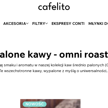
cafelito
AKCESORIA
FILTRY
EKSPRESY CONTI
MŁYNKI 
alone kawy - omni roast
ę smaku i aromatu w naszej kolekcji kaw średnio palonych 
o. Te wszechstronne kawy, wypalone z myślą o uniwersalności,
arówno w metodach alternatywnych, jak i w ekspresie, oferu
adowolą każdego kawosza. Średnie palenie pozwala
elikatnością a intensywnością smaku, dzięki czemu te kawy
 parzenia, od dripa po espresso.
NOWOŚĆ