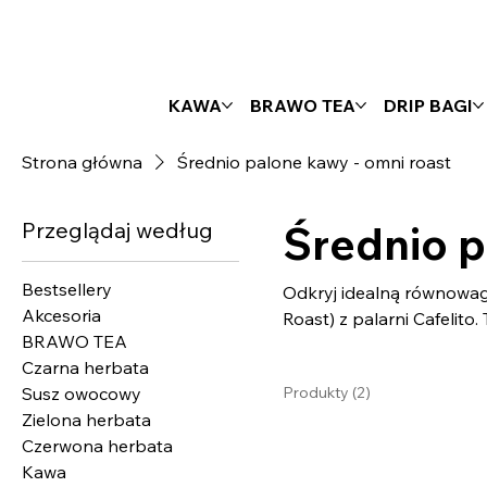
KAWA
BRAWO TEA
DRIP BAGI
Strona główna
Średnio palone kawy - omni roast
Przeglądaj według
Średnio p
Bestsellery
Odkryj idealną równowag
Akcesoria
Roast) z palarni Cafelit
BRAWO TEA
doskonale sprawdzą się z
Czarna herbata
bogate doznania smakowe, które z
Susz owocowy
Produkty (2)
zachować balans między d
Zielona herbata
idealne do różnych metod
Czerwona herbata
Kawa