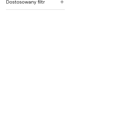
Dostosowany filtr
Afryka
Pod espresso
Pod przelew