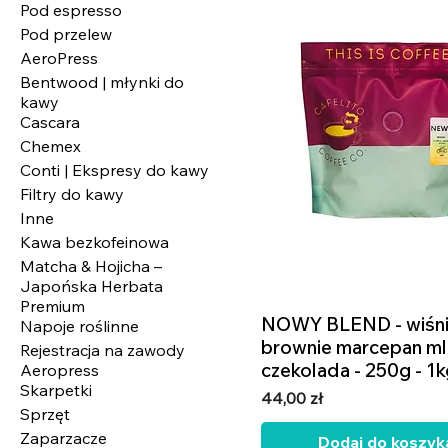
Pod espresso
Pod przelew
AeroPress
Bentwood | młynki do
kawy
Cascara
Chemex
Conti | Ekspresy do kawy
Filtry do kawy
Inne
Kawa bezkofeinowa
Matcha & Hojicha –
Japońska Herbata
Premium
NOWY BLEND - wiśn
Podgląd
Napoje roślinne
brownie marcepan ml
Rejestracja na zawody
czekolada - 250g - 1
Aeropress
Skarpetki
Cena
44,00 zł
Sprzęt
Zaparzacze
Dodaj do koszyk