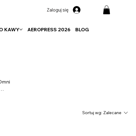
Zaloguj się
DO KAWY
AEROPRESS 2026
BLOG
(Omni
jąc
 są
Sortuj wg:
Zalecane