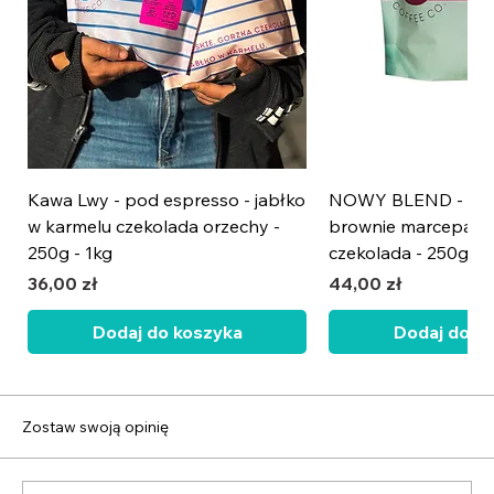
Kawa Lwy - pod espresso - jabłko
NOWY BLEND - wiś
w karmelu czekolada orzechy -
brownie marcepan 
250g - 1kg
czekolada - 250g - 
Cena
Cena
36,00 zł
44,00 zł
Dodaj do koszyka
Dodaj do k
NOWOŚĆ
NOWOŚĆ
Zostaw swoją opinię