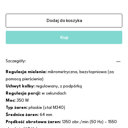
Dodaj do koszyka
Kup
Szczegóły:
Regulacja mielenia:
mikrometryczna, bezstopniowa (za
pomocą pierścienia)
Uchwyt kolby:
regulowany, z podpórką
Regulacja porcji:
w sekundach
Moc:
350 W
Typ żaren:
płaskie (stal M340)
Średnica żaren:
64 mm
Prędkość obrotowa żaren:
1350 obr./min (50 Hz) – 1550