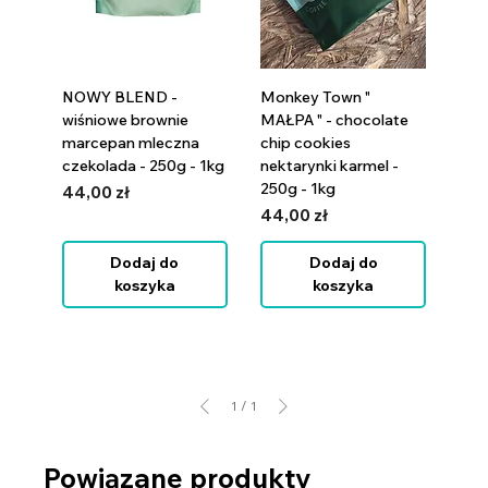
NOWY BLEND -
Monkey Town "
wiśniowe brownie
MAŁPA " - chocolate
marcepan mleczna
chip cookies
czekolada - 250g - 1kg
nektarynki karmel -
250g - 1kg
Cena
44,00 zł
Cena
44,00 zł
Dodaj do
Dodaj do
koszyka
koszyka
1
/
1
Powiązane produkty