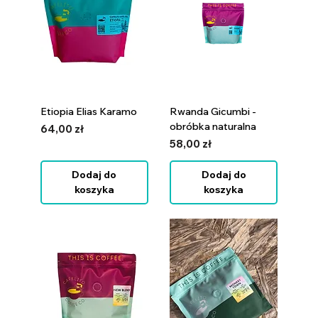
szukasz kawy z charakterem i świeżością.
Etiopia Elias Karamo
Rwanda Gicumbi -
obróbka naturalna
Cena
64,00 zł
Cena
58,00 zł
Dodaj do
Dodaj do
koszyka
koszyka