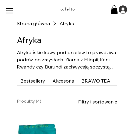
cafelito
Strona główna
Afryka
Afryka
Afrykańskie kawy pod przelew to prawdziwa
podróż po zmysłach. Ziarna z Etiopii, Kenii,
Rwandy czy Burundi zachwycają soczystą
kwasowością, wyrazistymi nutami owoców
Bestsellery
Akcesoria
BRAWO TEA
Czarna
tropikalnych, cytrusów, porzeczek i
delikatnymi akcentami kwiatowymi. Każda
filiżanka to inne doświadczenie – od
Produkty (4)
Filtry i sortowanie
herbacianej lekkości po głęboką słodycz
dojrzałych owoców. Dzięki metodom obróbki
washed i natural kawa z Afryki oferuje
niezwykłą czystość i intensywność smaku.
Idealna do V60, Chemexa i Kality, gdy