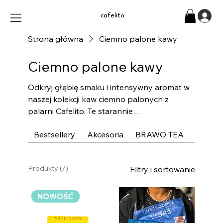
cafelito
Strona główna
Ciemno palone kawy
Ciemno palone kawy
Odkryj głębię smaku i intensywny aromat w
naszej kolekcji kaw ciemno palonych z
palarni Cafelito. Te starannie
wyselekcjonowane ziarna, wypalone z myślą
Bestsellery
Akcesoria
BRAWO TEA
Czarna
o miłośnikach mocnej kawy, idealnie
sprawdzą się w espresso i kawiarce, a ich
bogaty smak docenią zarówno osoby pijące
Produkty (7)
Filtry i sortowanie
kawę czarną, jak i z mlekiem.
NOWOŚĆ