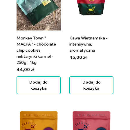
Monkey Town "
Kawa Wietnamska -
MAŁPA " - chocolate
intensywna,
chip cookies
aromatyczna
nektarynki karmel -
Cena
45,00 zł
250g - 1kg
Cena
44,00 zł
Dodaj do
Dodaj do
koszyka
koszyka