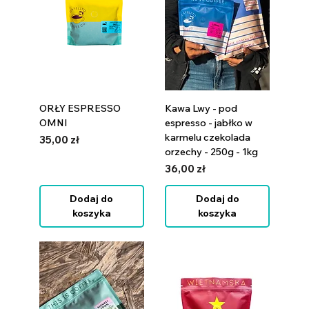
ORŁY ESPRESSO
Kawa Lwy - pod
OMNI
espresso - jabłko w
karmelu czekolada
Cena
35,00 zł
orzechy - 250g - 1kg
Cena
36,00 zł
Dodaj do
Dodaj do
koszyka
koszyka