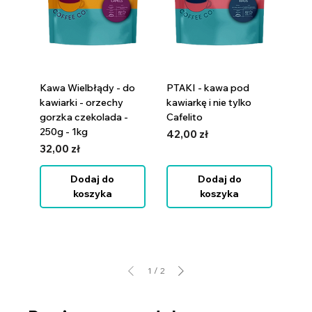
Kawa Wielbłądy - do
PTAKI - kawa pod
kawiarki - orzechy
kawiarkę i nie tylko
gorzka czekolada -
Cafelito
250g - 1kg
Cena
42,00 zł
Cena
32,00 zł
Dodaj do
Dodaj do
koszyka
koszyka
1
/
2