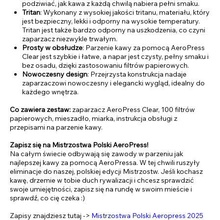
podziwiać, jak kawa z każdą chwilą nabiera pełni smaku.
Tritan
: Wykonany z wysokiej jakości tritanu, materiału, który
jest bezpieczny, lekki i odporny na wysokie temperatury.
Tritan jest także bardzo odporny na uszkodzenia, co czyni
zaparzacz niezwykle trwałym.
Prosty w obsłudze
: Parzenie kawy za pomocą AeroPress
Clear jest szybkie i łatwe, a napar jest czysty, pełny smaku i
bez osadu, dzięki zastosowaniu filtrów papierowych.
Nowoczesny design
: Przejrzysta konstrukcja nadaje
zaparzaczowi nowoczesny i elegancki wygląd, idealny do
każdego wnętrza.
Co zawiera zestaw:
zaparzacz AeroPress Clear, 100 filtrów
papierowych, mieszadło, miarka, instrukcja obsługi z
przepisami na parzenie kawy.
Zapisz się na Mistrzostwa Polski AeroPress!
Na całym świecie odbywają się zawody w parzeniu jak
najlepszej kawy za pomocą AeroPressa. W tej chwili ruszyły
eliminacje do naszej, polskiej edycji Mistrzostw. Jeśli kochasz
kawę, drzemie w tobie duch rywalizacji i chcesz sprawdzić
swoje umiejętności, zapisz się na rundę w swoim mieście i
sprawdź, co cię czeka :)
Zapisy znajdziesz tutaj ->
Mistrzostwa Polski Aeropress 2025