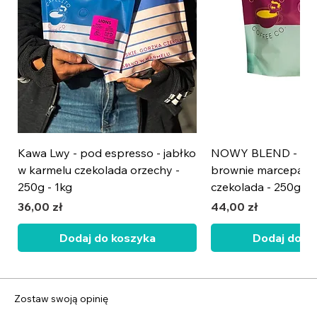
Kawa Lwy - pod espresso - jabłko
NOWY BLEND - wiś
w karmelu czekolada orzechy -
brownie marcepan 
250g - 1kg
czekolada - 250g - 
Cena
Cena
36,00 zł
44,00 zł
Dodaj do koszyka
Dodaj do k
NOWOŚĆ
NOWOŚĆ
Zostaw swoją opinię