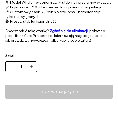
🌀 Model Whale – ergonomiczny, stabilny i przyjemny w użyciu
📏 Pojemność: 210 ml – idealna do cuppingu i degustacji
🎯 Customowy nadruk „Polish AeroPress Championship” –
tylko dla wygranych
🎁 Prestiż, styl, funkcjonalność
Chcesz mieć taką czarkę?
Zgłoś się do eliminacji
, pokaż co
potrafisz z AeroPressem i odbierz swoją nagrodę na scenie –
jak prawdziwy zwyciezca - albo kup ją sobie tutaj :)
Sztuk
Brak w magazynie