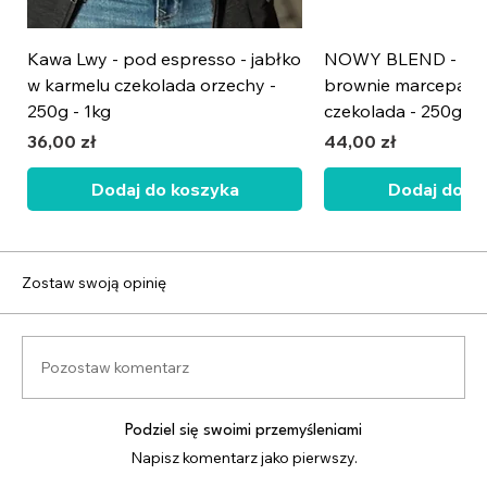
Kawa Lwy - pod espresso - jabłko
NOWY BLEND - wiś
w karmelu czekolada orzechy -
brownie marcepan 
250g - 1kg
czekolada - 250g - 
Cena
Cena
36,00 zł
44,00 zł
Dodaj do koszyka
Dodaj do k
NOWOŚĆ
NOWOŚĆ
Zostaw swoją opinię
Pozostaw komentarz
Podziel się swoimi przemyśleniami
Napisz komentarz jako pierwszy.