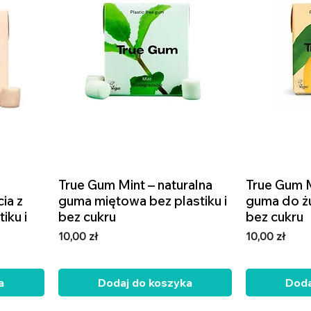
True Gum Mint – naturalna
Podgląd
True Gum 
ia z
guma miętowa bez plastiku i
guma do żu
iku i
bez cukru
bez cukru
Cena
Cena
10,00 zł
10,00 zł
a
Dodaj do koszyka
Doda