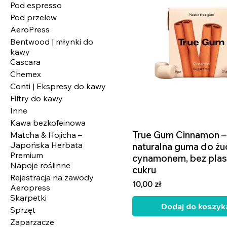
Pod espresso
Pod przelew
AeroPress
Bentwood | młynki do
kawy
Cascara
Chemex
Conti | Ekspresy do kawy
Filtry do kawy
Inne
Kawa bezkofeinowa
True Gum Cinnamon –
Podgląd
Matcha & Hojicha –
Japońska Herbata
naturalna guma do żuc
Premium
cynamonem, bez plast
Napoje roślinne
cukru
Rejestracja na zawody
Cena
10,00 zł
Aeropress
Skarpetki
Dodaj do koszyk
Sprzęt
Zaparzacze