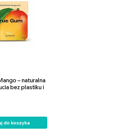
Mango – naturalna
Podgląd
cia bez plastiku i
j do koszyka